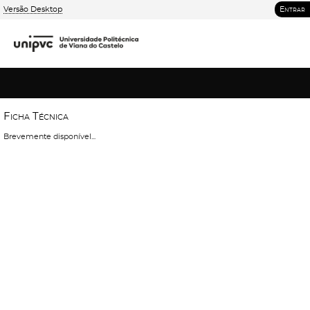
Versão Desktop
Entrar
F
i
c
h
a
T
é
c
n
i
c
a
Brevemente disponível...