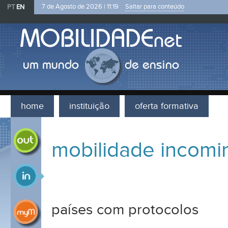
PT
EN
7 de Agosto de 2026 |
11:19
Saltar para conteúdo
home
instituição
oferta formativa
mobilidade outgoing
mobilidade incomi
mobilidade incoming
países com protocolos
processo mobilidade