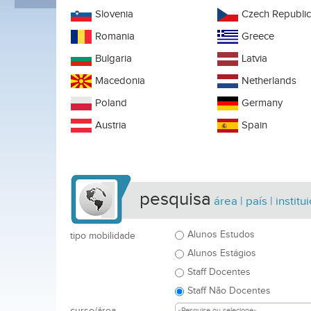
Slovenia
Czech Republi
Romania
Greece
Bulgaria
Latvia
Macedonia
Netherlands
Poland
Germany
Austria
Spain
pesquisa
área | país | instit
Alunos Estudos
tipo mobilidade
Alunos Estágios
Staff Docentes
Staff Não Docentes
curso/área