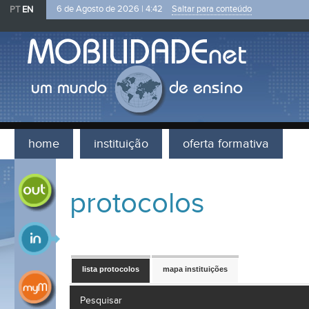
PT
EN
6 de Agosto de 2026 |
4:42
Saltar para conteúdo
home
instituição
oferta formativa
mobilidade outgoing
protocolos
mobilidade incoming
lista protocolos
mapa instituições
processo mobilidade
Pesquisar