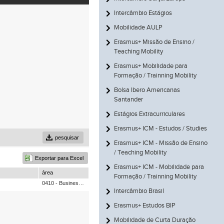
Intercâmbio Estágios
Mobilidade AULP
Erasmus+ Missão de Ensino /
Teaching Mobility
Erasmus+ Mobilidade para
Formação / Trainning Mobility
Bolsa Ibero Americanas
Santander
Estágios Extracurriculares
Erasmus+ ICM - Estudos / Studies
pesquisar
Erasmus+ ICM - Missão de Ensino
/ Teaching Mobility
Exportar para Excel
Erasmus+ ICM - Mobilidade para
área
Formação / Trainning Mobility
0410 - Business and administration, not further defined (04.0, 04.1, 04.2 - 3, 34, 340),0610 - Information and Communication Technologies (ICTs), not further defined (4, 48)
Intercâmbio Brasil
Erasmus+ Estudos BIP
Mobilidade de Curta Duração