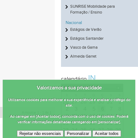
SUNRISE Mobilidade para
Formação / Ensino
Nacional
Estágios de Verão
Estágios Santander
Vasco da Gama
Almeida Garret
IN
calendário
Valorizamos a sua privacidade
Agosto 2026
D
S
T
Q
Q
S
S
Utilizamos cookies para melhorar a sua experiência e analisar o tráfego do
26
27
28
29
30
31
1
site.
2
3
4
5
6
7
8
A mostrar 1 - 1 de 1
9
10
11
12
13
14
15
Ao carregar em [Aceitar todos], concorda com o uso de cookies. Poderá
verificar informações detalhadas carregando em [personalizar].
16
17
18
19
20
21
22
23
24
25
26
27
28
29
Rejeitar não essenciais
Personalizar
Aceitar todos
30
31
1
2
3
4
5