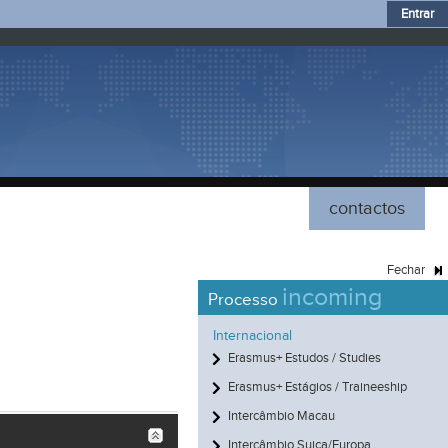
Entrar
contactos
Fechar
incoming
Processo
Internacional
Erasmus+ Estudos / Studies
Erasmus+ Estágios / Traineeship
Intercâmbio Macau
Intercâmbio Suiça/Europa